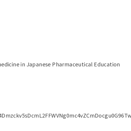
cine in Japanese Pharmaceutical Education
n4O4Dmzckv5sDcmL2FFWVNg0mc4vZCmDocgu0G96Tw