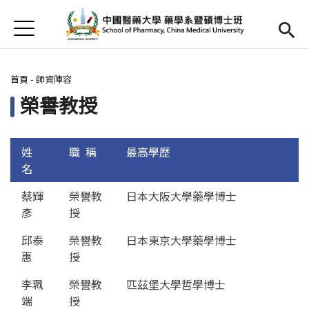
Jump to Main content
Jump to Navigation
首頁
首頁
您在這裡
首頁
-
師資陣容
最新消息
榮譽教授
Open submenu (簡介)
簡介
Open submenu (師資陣容)
師資陣容
姓
職 稱
最高學歷
名
Open submenu (課程內容)
課程內容
蔡輝
榮譽教
日本大阪大學藥學博士
彥
授
Open submenu (教學資源)
教學資源
邱泰
榮譽教
日本東京大學藥學博士
Open submenu (實習專區)
實習專區
惠
授
English
(link is external)
李珮
榮譽教
匹茲堡大學哲學博士
端
授