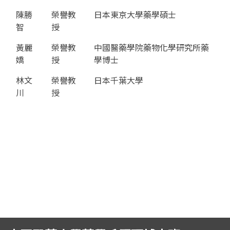
陳勝
榮譽教
日本東京大學藥學碩士
智
授
黃麗
榮譽教
中國醫藥學院藥物化學研究所藥
嬌
授
學博士
林文
榮譽教
日本千葉大學
川
授