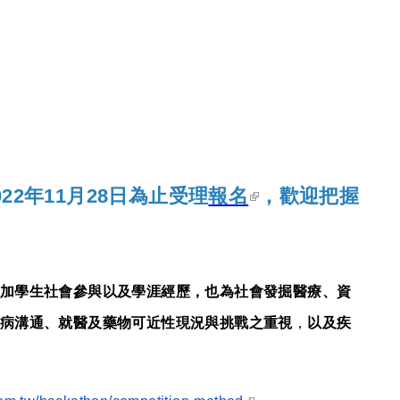
(link is
22年11月28日為止受理
報名
，歡迎把握
external)
加學生社會參與以及學涯經歷，也為社會發掘醫療、資
病溝通、就醫及藥物可近性現況與挑戰之重視
，
以及疾
(link is external)