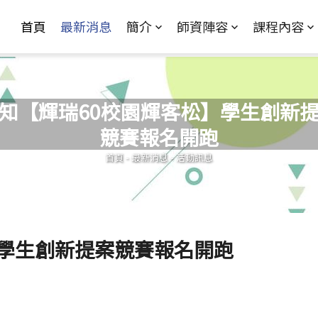
Jump to Main content
Jump to Navigation
首頁
最新消息
簡介
師資陣容
課程內容
知【輝瑞60校園輝客松】學生創新
競賽報名開跑
您在這裡
首頁
-
最新消息
-
活動訊息
】學生創新提案競賽報名開跑