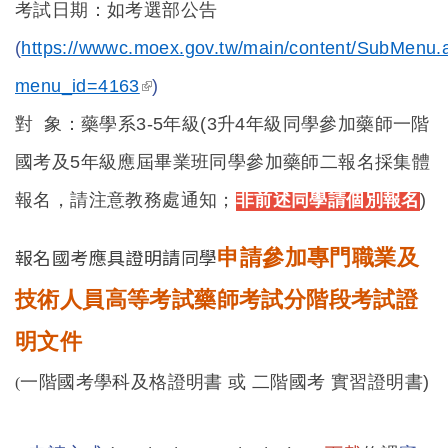
考試日期：如考選部
公告
(
https://wwwc.moex.gov.tw/main/content/SubMenu.
(link is external)
menu_id=4163
)
對 象：藥學系3-5年級(3升4年級同學參加藥師一階
國考及5年級應屆畢業班同學參加藥師二報名採集體
報名，請注意教務處通知；
非前述同學請個別報名
)
報名國考應具證明請同學
申請參加專門職業及
技術人員高等考試藥師考試分階段考試證
明文件
一階國考學科及格證明書 或 二階國考 實習證明書)
(