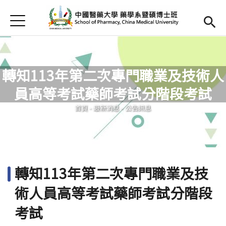
Jump to Main content
Jump to Navigation
首頁
首頁
最新消息
轉知113年第二次專門職業及技術人
Open submenu (簡介)
簡介
員高等考試藥師考試分階段考試
您在這裡
Open submenu (師資陣容)
師資陣容
首頁
-
最新消息
-
公告訊息
Open submenu (課程內容)
課程內容
Open submenu (教學資源)
教學資源
轉知113年第二次專門職業及技
Open submenu (實習專區)
實習專區
術人員高等考試藥師考試分階段
English
(link is external)
考試