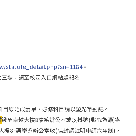
tw/statute_detail.php?sn=1184
。
辦理，共三場，請至校園入口網站處報名。
供科目原始成績單，必修科目請以螢光筆劃記。
前
繳至卓越大樓8樓系辦公室或以掛號(郵戳為憑)寄
越大樓8F藥學系辦公室收(信封請註明申請六年制)，