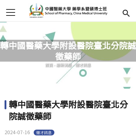
Jump to Main content
Jump to Navigation
首頁
首頁
最新消息
轉中國醫藥大學附設醫院臺北分院誠
Open submenu (簡介)
簡介
徵藥師
您在這裡
Open submenu (師資陣容)
師資陣容
首頁
-
最新消息
-
徵才訊息
Open submenu (課程內容)
課程內容
Open submenu (教學資源)
教學資源
轉中國醫藥大學附設醫院臺北分
Open submenu (實習專區)
實習專區
院誠徵藥師
English
(link is external)
2024-07-16
徵才訊息