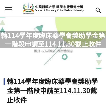
Jump to Main content
Jump to Navigation
首頁
首頁
最新消息
轉114學年度臨床藥學會獎助學金第
Open submenu (簡介)
簡介
一階段申請至114.11.30截止收件
您在這裡
Open submenu (師資陣容)
師資陣容
首頁
-
最新消息
-
獎學金訊息
Open submenu (課程內容)
課程內容
Open submenu (教學資源)
教學資源
轉114學年度臨床藥學會獎助學
Open submenu (實習專區)
實習專區
金第一階段申請至114.11.30截
English
(link is external)
止收件